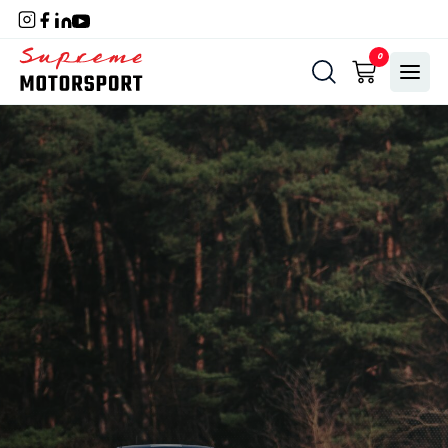
Naar
hoofdinhoud
Home
0
Menu