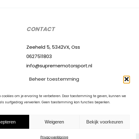
CONTACT
Zeeheld 5, 5342VX, Oss
0627511803
info@suprememotorsport.nl
Beheer toestemming
KVK: 93286147
 cookies om je ervaring te verbeteren. Door toestemming te geven, kunnen we
ls surfgedrag verwerken. Geen toestemming kan functies beperken.
epteren
Weigeren
Bekijk voorkeuren
Privacyverklaring