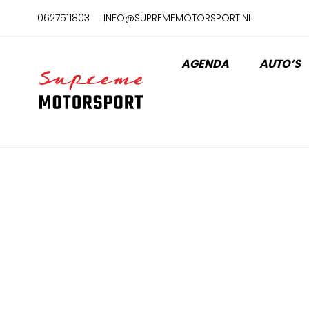
Naar
0627511803
INFO@SUPREMEMOTORSPORT.NL
hoofdinhoud
AGENDA
AUTO’S
Home
MIJN ACCOUNT