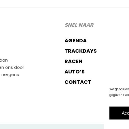
SNEL NAAR
AGENDA
TRACKDAYS
 aan
RACEN
den ons door
AUTO’S
e nergens
CONTACT
We gebruiken
gegevens zoa
Acc