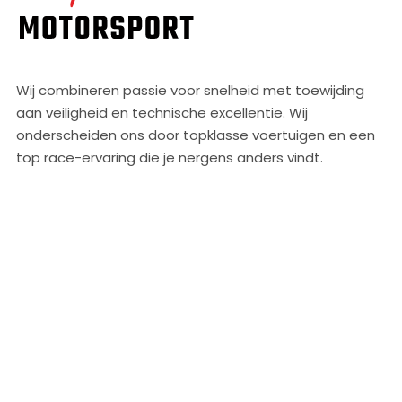
Wij combineren passie voor snelheid met toewijding
aan veiligheid en technische excellentie. Wij
onderscheiden ons door topklasse voertuigen en een
top race-ervaring die je nergens anders vindt.
SNEL NAAR
AGENDA
TRACKDAYS
RACEN
AUTO’S