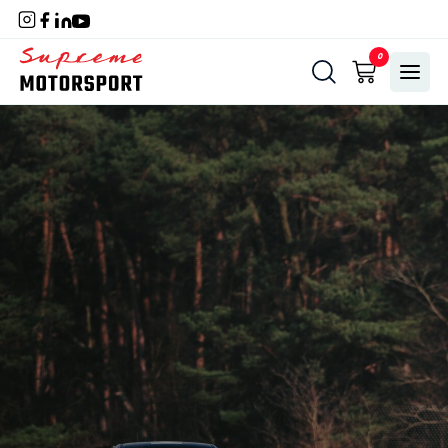
Naar
hoofdinhoud
Home
0
Menu