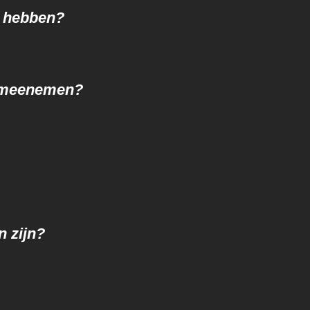
g hebben?
o meenemen?
 zijn?