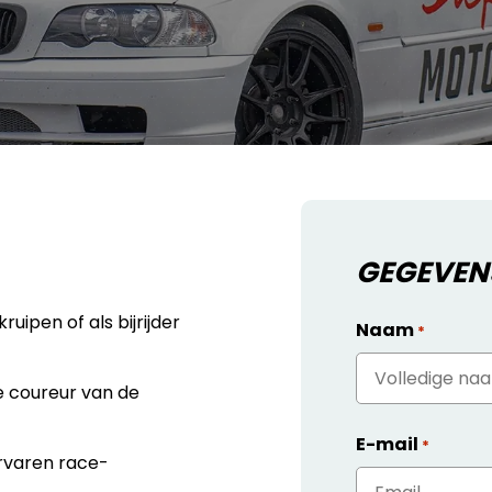
GEGEVEN
kruipen of als bijrijder
Naam
*
te coureur van de
E-mail
*
ervaren race-