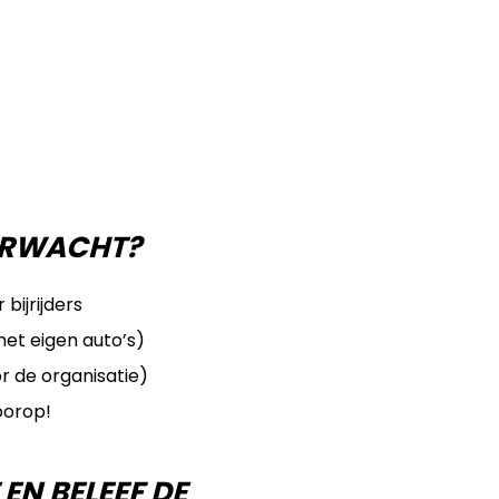
VERWACHT?
 bijrijders
 met eigen auto’s)
 de organisatie)
oorop!
EN BELEEF DE