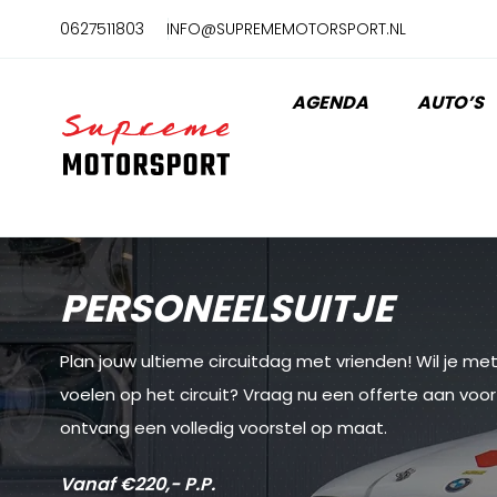
Naar
0627511803
INFO@SUPREMEMOTORSPORT.NL
hoofdinhoud
AGENDA
AUTO’S
Home
PERSONEELSUITJE
Plan jouw ultieme circuitdag met vrienden! Wil je me
voelen op het circuit? Vraag nu een offerte aan voo
ontvang een volledig voorstel op maat.
Vanaf €220,- P.P.