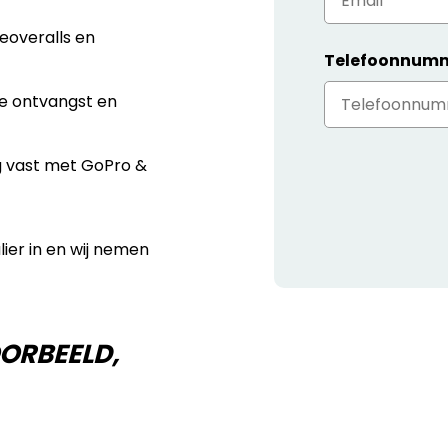
eoveralls en
Telefoonnum
xe ontvangst en
dag vast met GoPro &
lier in en wij nemen
ORBEELD,