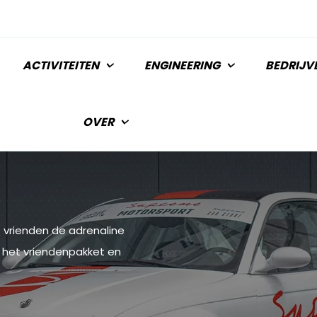
ACTIVITEITEN
ENGINEERING
BEDRIJV
OVER
t vrienden de adrenaline
r het vriendenpakket en