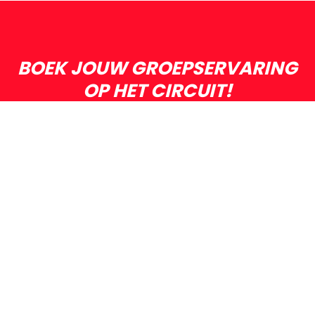
BOEK JOUW GROEPSERVARING
OP HET CIRCUIT!
Of het nu een vriendenuitje, een familie-ervaring of
een cadeau is – wij zorgen voor een onvergetelijke
dag!
NEEM CONTACT OP