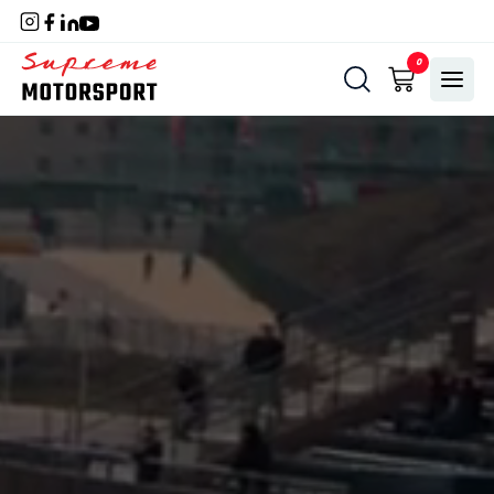
Naar
hoofdinhoud
Home
0
Menu