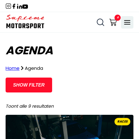
Naar
hoofdinhoud
Home
0
Menu
AGENDA
Home
Agenda
SHOW FILTER
Gesorteerd
Toont alle 9 resultaten
op
RACES
nieuwste